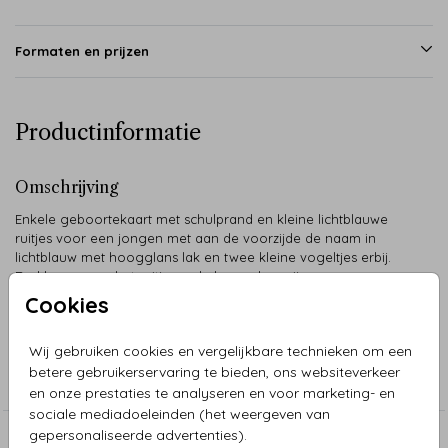
Formaten en prijzen
Productinformatie
Omschrijving
Enkele geboortekaart met schulprand en kleine lichtblauwe
ruitjes voor een jongen met aan de voorzijde de naam in
lichtblauw met hoogglans lak en twee kleine vogeltjes erbij.
De kleuren van het ruitje en de hoogglans zijn naar wens aan
te passen.
Cookies
Collectie
Wij gebruiken cookies en vergelijkbare technieken om een
betere gebruikerservaring te bieden, ons websiteverkeer
Geboorte
en onze prestaties te analyseren en voor marketing- en
sociale mediadoeleinden (het weergeven van
gepersonaliseerde advertenties).