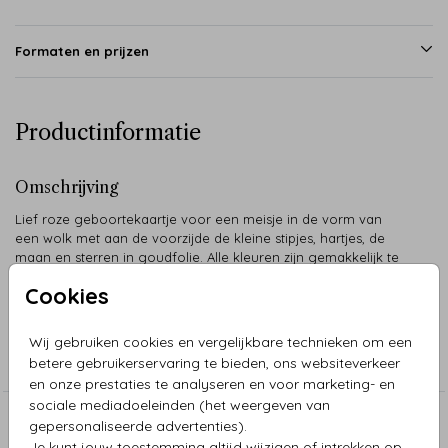
Formaten en prijzen
Productinformatie
Omschrijving
Lief roze geboortekaartje voor een meisje in de vorm van
een wolk met aan de voorzijde de kleine stipjes, hartjes, de
maan en sterren in goudfolie. Alle kleuren zijn gemakkelijk te
wijzigen.
Cookies
Collectie
Wij gebruiken cookies en vergelijkbare technieken om een
betere gebruikerservaring te bieden, ons websiteverkeer
Geboorte
en onze prestaties te analyseren en voor marketing- en
sociale mediadoeleinden (het weergeven van
gepersonaliseerde advertenties).
Aanbevolen
Je kunt jouw toestemming altijd wijzigen of intrekken op