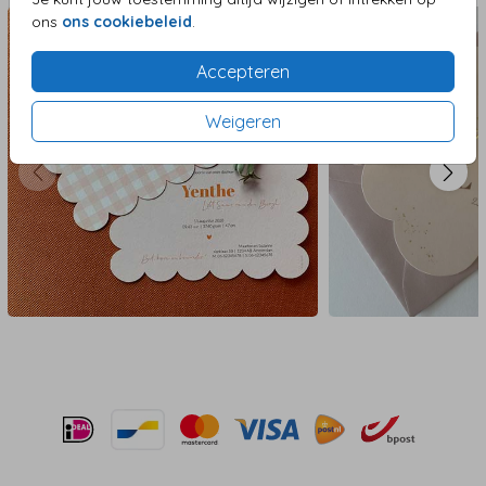
ons
ons cookiebeleid
.
Accepteren
Weigeren