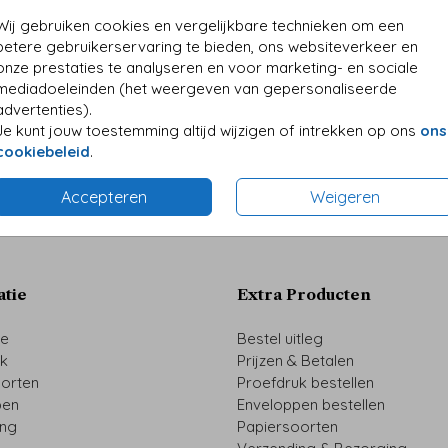
Wij gebruiken cookies en vergelijkbare technieken om een
betere gebruikerservaring te bieden, ons websiteverkeer en
onze prestaties te analyseren en voor marketing- en sociale
mediadoeleinden (het weergeven van gepersonaliseerde
advertenties).
Je kunt jouw toestemming altijd wijzigen of intrekken op ons
ons
Prijs:
€ 6,5
cookiebeleid
.
n ster? De sluitzegels hebben een doorsnede van
door het dichtplakken van de enveloppen
Accepteren
Weigeren
atie
Extra Producten
ze
Bestel uitleg
uk
Prijzen & Betalen
oorten
Proefdruk bestellen
pen
Enveloppen bestellen
ing
Papiersoorten