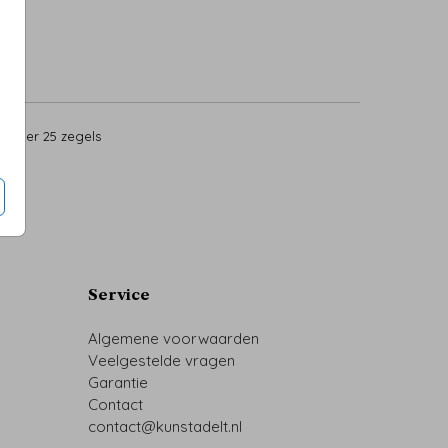
0
per 25 zegels
Service
Algemene voorwaarden
Veelgestelde vragen
Garantie
Contact
contact@kunstadelt.nl