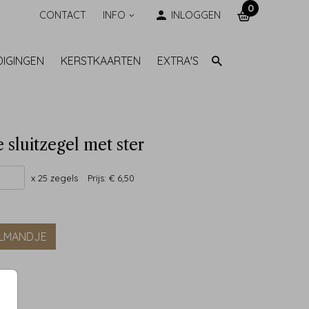
0
CONTACT
INFO
INLOGGEN
DIGINGEN
KERSTKAARTEN
EXTRA'S
e sluitzegel met ster
x 25 zegels
Prijs:
€ 6,50
ELMANDJE