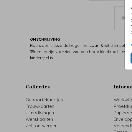
OMSCHRIJVING
Hoe stoer is deze sluitzegel met zwart & wit stempel e
35mm en zijn voorzien van een hoge kleefkracht waar
kinderspel is.
Collecties
Inform
Geboortekaartjes
Werkwij
Trouwkaarten
Proefdr
Uitnodigingen
Papiers
Wenskaarten
Envelop
Zelf ontwerpen
Verzend