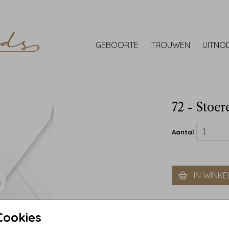
GEBOORTE
TROUWEN
UITNO
72 - Stoer
Aantal
IN WINK
Cookies