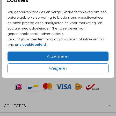
meisjes
Wij gebruiken cookies en vergelijkbare technieken om een
betere gebruikerservaring te bieden, ons websiteverkeer
Aantal
x 25 zegels
Prijs:
€ 6,50
en onze prestaties te analyseren en voor marketing- en
sociale mediadoeleinden (het weergeven van
gepersonaliseerde advertenties).
Je kunt jouw toestemming altijd wijzigen of intrekken op
OMSCHRIJVING
ons
ons cookiebeleid
.
Sluitzegel twee mooie meisjes roze
Accepteren
Prijs:
€ 6,50
per 25 zegels
Weigeren
COLLECTIES