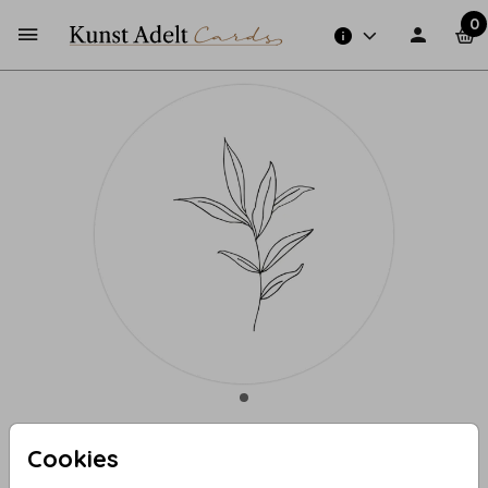
0
Cookies
Sluitzegel takje