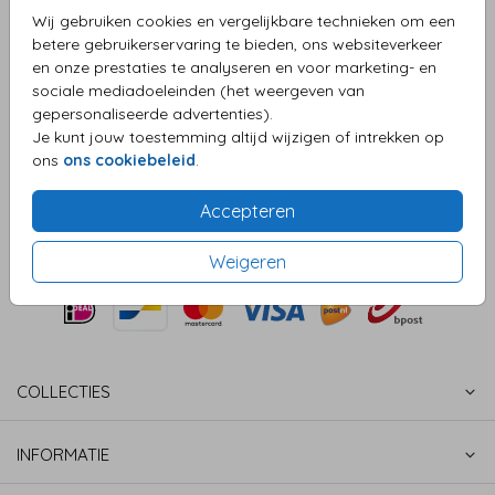
Wij gebruiken cookies en vergelijkbare technieken om een
Helaas is dit product tijdelijk uitverkocht!
betere gebruikerservaring te bieden, ons websiteverkeer
Heb je vragen? Neem dan contact met ons op.
en onze prestaties te analyseren en voor marketing- en
sociale mediadoeleinden (het weergeven van
gepersonaliseerde advertenties).
OMSCHRIJVING
Je kunt jouw toestemming altijd wijzigen of intrekken op
Sluitzegel takje
ons
ons cookiebeleid
.
Prijs:
€ 6,50
per 25 zegels
Accepteren
Weigeren
COLLECTIES
INFORMATIE