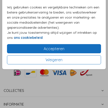
Wij gebruiken cookies en vergelijkbare technieken om een
Aantal
x 25 zegels
Prijs:
€ 6,50
betere gebruikerservaring te bieden, ons websiteverkeer
en onze prestaties te analyseren en voor marketing- en
sociale mediadoeleinden (het weergeven van
gepersonaliseerde advertenties).
OMSCHRIJVING
Je kunt jouw toestemming altijd wijzigen of intrekken op
Sluitzegel strik
ons
ons cookiebeleid
.
Prijs:
€ 6,50
per 25 zegels
Accepteren
Weigeren
COLLECTIES
INFORMATIE