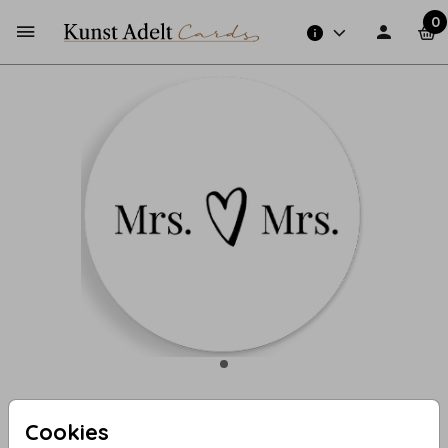
0
Cookies
Sluitzegel Mrs. hartje Mrs.