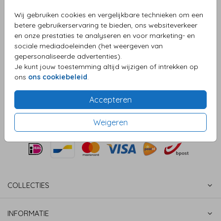
Wij gebruiken cookies en vergelijkbare technieken om een
Aantal
x 25 zegels
Prijs:
€ 6,50
betere gebruikerservaring te bieden, ons websiteverkeer
en onze prestaties te analyseren en voor marketing- en
sociale mediadoeleinden (het weergeven van
gepersonaliseerde advertenties).
OMSCHRIJVING
Je kunt jouw toestemming altijd wijzigen of intrekken op
Sluitzegel Mrs. hartje Mrs.
ons
ons cookiebeleid
.
Prijs:
€ 6,50
per 25 zegels
Accepteren
Weigeren
COLLECTIES
INFORMATIE