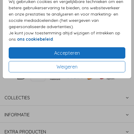
Wij gebruiken cookies en vergelijkbare technieken om een
betere gebruikerservaring te bieden, ons websiteverkeer
en onze prestaties te analyseren en voor marketing- en
sociale mediadoeleinden (het weergeven van
OMSCHRIJVING
gepersonaliseerde advertenties).
Sluitzegel huwelijk save the date
Je kunt jouw toestemming altijd wijzigen of intrekken op
ons
ons cookiebeleid
.
Prijs:
€ 6,50
per 25 zegels
Accepteren
Weigeren
COLLECTIES
INFORMATIE
EXTRA PRODUCTEN