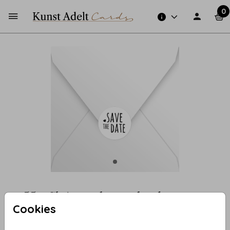
0
55 - Sluitzegel save the date
Cookies
Aantal
x 25 zegels
Prijs:
€ 6,50