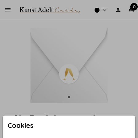
0
50 - Zegel champagneglazen
Cookies
Aantal
x 25 zegels
Prijs:
€ 6,50