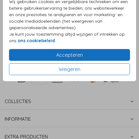
Wij gebruiken cookies en vergelijkbare technieken om een
betere gebruikerservaring te bieden, ons websiteverkeer
en onze prestaties te analyseren en voor marketing- en
sociale mediadoeleinden (het weergeven van
OMSCHRIJVING
gepersonaliseerde advertenties).
Sluitzegel huwelijk champagneglazen
Je kunt jouw toestemming altijd wijzigen of intrekken op
ons
ons cookiebeleid
.
Prijs:
€ 6,50
per 25 zegels
Accepteren
Weigeren
COLLECTIES
INFORMATIE
EXTRA PRODUCTEN