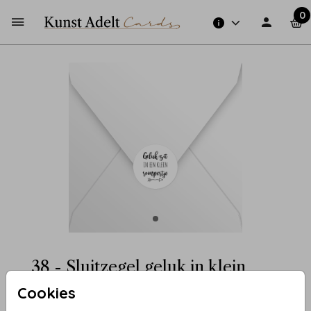
0
38 - Sluitzegel geluk in klein
rompertje
Cookies