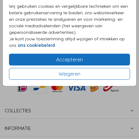
Aantal
x 25 zegels
Prijs:
€ 6,50
Wij gebruiken cookies en vergelijkbare technieken om een
betere gebruikerservaring te bieden, ons websiteverkeer
en onze prestaties te analyseren en voor marketing- en
sociale mediadoeleinden (het weergeven van
gepersonaliseerde advertenties).
OMSCHRIJVING
Je kunt jouw toestemming altijd wijzigen of intrekken op
Sluitzegel geluk zit in een klein rompertje
ons
ons cookiebeleid
.
Prijs:
€ 6,50
per 25 zegels
Accepteren
Weigeren
COLLECTIES
INFORMATIE