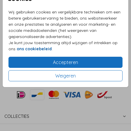
Aantal
x 1 Sample-setjes
Prijs:
€ 3,49
Wij gebruiken cookies en vergelijkbare technieken om een
betere gebruikerservaring te bieden, ons websiteverkeer
en onze prestaties te analyseren en voor marketing- en
sociale mediadoeleinden (het weergeven van
gepersonaliseerde advertenties).
OMSCHRIJVING
Je kunt jouw toestemming altijd wijzigen of intrekken op
Sampleset van drie soorten lakzegels: antiek goud en
ons
ons cookiebeleid
.
antiek brons met takje & goud met hartje.
Prijs:
€ 3,49
Accepteren
per 1 Sample-setjes
Weigeren
COLLECTIES