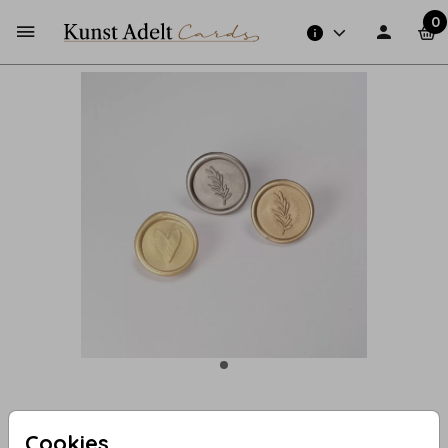
0
Sampleset lakzegels (3) | € 3,49
Cookies