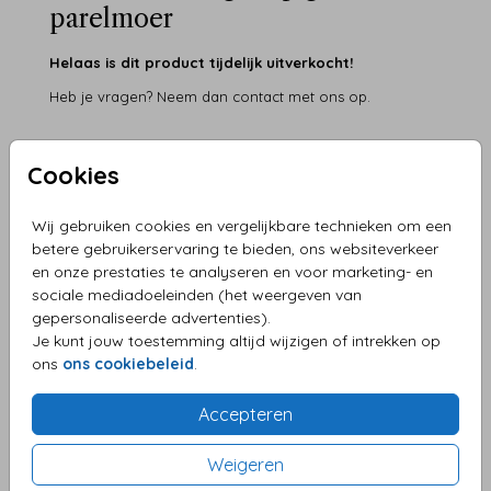
parelmoer
Helaas is dit product tijdelijk uitverkocht!
Heb je vragen? Neem dan contact met ons op.
OMSCHRIJVING
Cookies
Pocketfold langwerpig parelmoer 185 x 125 mm
Wij gebruiken cookies en vergelijkbare technieken om een
Overzicht prijzen - Pocketfold langwerpig
betere gebruikerservaring te bieden, ons websiteverkeer
parelmoer
en onze prestaties te analyseren en voor marketing- en
sociale mediadoeleinden (het weergeven van
Min. aantal
Max. aantal
Prijs:
gepersonaliseerde advertenties).
Je kunt jouw toestemming altijd wijzigen of intrekken op
2
9
€ 2,25
ons
ons cookiebeleid
.
10
19
€ 2,05
Accepteren
20
29
€ 1,85
Weigeren
30
49
€ 1,75