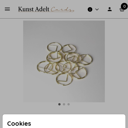
0
Cookies
Ronde, gouden paperclips (25)