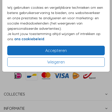
Wij gebruiken cookies en vergelijkbare technieken om een
Aantal
x 25 paperclips
Prijs:
€ 6,95
betere gebruikerservaring te bieden, ons websiteverkeer
en onze prestaties te analyseren en voor marketing- en
sociale mediadoeleinden (het weergeven van
gepersonaliseerde advertenties).
OMSCHRIJVING
Je kunt jouw toestemming altijd wijzigen of intrekken op
Ronde, gouden paperclips (25 stuks). Formaat: ⌀ 2,3 cm.
ons
ons cookiebeleid
.
Prijs:
€ 6,95
per 25 paperclips
Accepteren
Weigeren
COLLECTIES
INFORMATIE