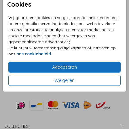
Cookies
Helaas is dit product tijdelijk uitverkocht!
Heb je vragen? Neem dan contact met ons op.
Wij gebruiken cookies en vergelijkbare technieken om een
betere gebruikerservaring te bieden, ons websiteverkeer
en onze prestaties te analyseren en voor marketing- en
OMSCHRIJVING
sociale mediadoeleinden (het weergeven van
Deze mooie blush lakzegels zijn dun, licht van gewicht
gepersonaliseerde advertenties).
en kunnen niet breken. De doorsnee van onze lakzegels
Je kunt jouw toestemming altijd wijzigen of intrekken op
is 3 centimeter en kunnen per 25 stuks besteld worden
ons
ons cookiebeleid
.
voor €28,95. De zegels zijn voorzien van een handige
plakstrip en bevatten een mooi hartje op de voorkant.
Accepteren
Prijs:
€ 28,95
per 25 lakzegels
Weigeren
COLLECTIES