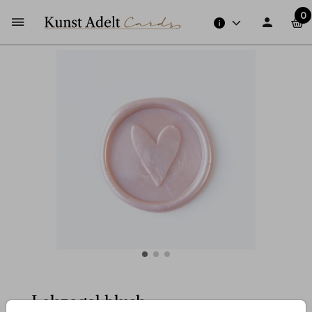
0
Lakzegel blush