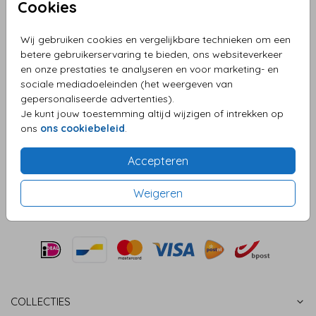
Cookies
takje (25)
Wij gebruiken cookies en vergelijkbare technieken om een
Aantal
x 25 lakzegels
Prijs:
€ 28,95
betere gebruikerservaring te bieden, ons websiteverkeer
en onze prestaties te analyseren en voor marketing- en
sociale mediadoeleinden (het weergeven van
gepersonaliseerde advertenties).
Je kunt jouw toestemming altijd wijzigen of intrekken op
OMSCHRIJVING
ons
ons cookiebeleid
.
Antiek bronzen lakzegels met takje (25 stuks). Formaat: ⌀
3 cm en inclusief plakstrip.
Accepteren
Prijs:
€ 28,95
per 25 lakzegels
Weigeren
COLLECTIES