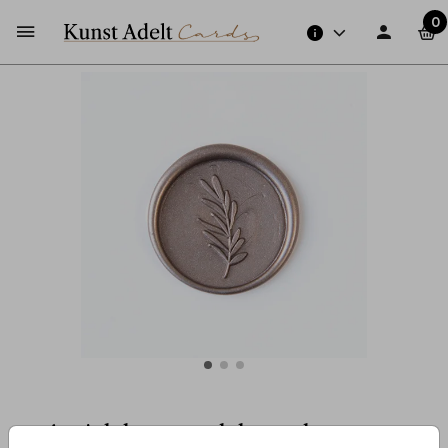
0
Antiek bronzen lakzegels met