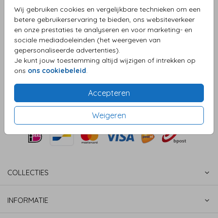
Wij gebruiken cookies en vergelijkbare technieken om een
Helaas is dit product tijdelijk uitverkocht!
betere gebruikerservaring te bieden, ons websiteverkeer
Heb je vragen? Neem dan contact met ons op.
en onze prestaties te analyseren en voor marketing- en
sociale mediadoeleinden (het weergeven van
gepersonaliseerde advertenties).
OMSCHRIJVING
Je kunt jouw toestemming altijd wijzigen of intrekken op
x
ons
ons cookiebeleid
.
Prijs:
€ 5,95
per 25
Accepteren
Weigeren
COLLECTIES
INFORMATIE