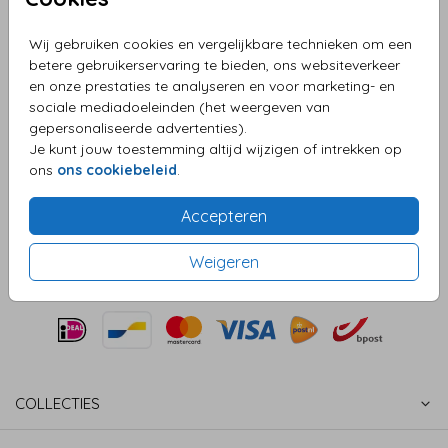
hartje
Wij gebruiken cookies en vergelijkbare technieken om een
Helaas is dit product tijdelijk uitverkocht!
betere gebruikerservaring te bieden, ons websiteverkeer
en onze prestaties te analyseren en voor marketing- en
Heb je vragen? Neem dan contact met ons op.
sociale mediadoeleinden (het weergeven van
gepersonaliseerde advertenties).
OMSCHRIJVING
Je kunt jouw toestemming altijd wijzigen of intrekken op
Sluitzegels met kraftlook achtergrond en wit hartje. Deze
ons
ons cookiebeleid
.
sluitzegel past goed bij onze kraftkleurige envelop.
Accepteren
Prijs:
€ 6,50
per 25 zegels
Weigeren
COLLECTIES