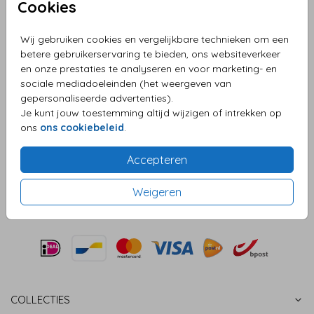
Cookies
7cm
Wij gebruiken cookies en vergelijkbare technieken om een
Aantal
x 1 kaarthouders
Prijs:
€ 7,95
betere gebruikerservaring te bieden, ons websiteverkeer
en onze prestaties te analyseren en voor marketing- en
sociale mediadoeleinden (het weergeven van
gepersonaliseerde advertenties).
Je kunt jouw toestemming altijd wijzigen of intrekken op
OMSCHRIJVING
ons
ons cookiebeleid
.
Eikenhouten kaarthouder. Formaat: 7 cm (lengte) x 3 cm
(breedte) x 2 cm (hoogte). De gleuf is 2 mm breed.
Accepteren
Prijs:
€ 7,95
per 1 kaarthouders
Weigeren
COLLECTIES