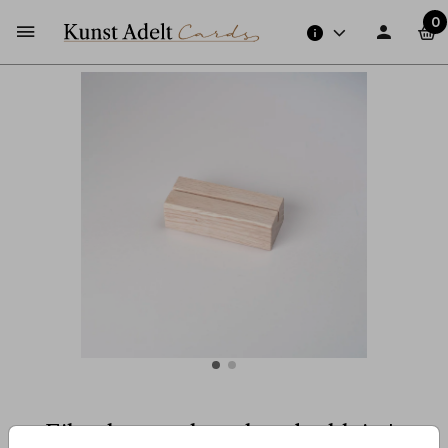
0
Eikenhouten kaarthouder klein |