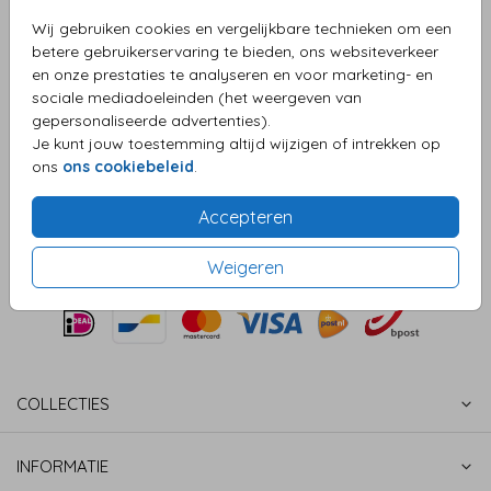
Wij gebruiken cookies en vergelijkbare technieken om een
betere gebruikerservaring te bieden, ons websiteverkeer
en onze prestaties te analyseren en voor marketing- en
OMSCHRIJVING
sociale mediadoeleinden (het weergeven van
Hoe lief is deze sluitzegel met de tekst hoera een zusje?
gepersonaliseerde advertenties).
De roze kleur en het hartje geven deze sluitzegels een
Je kunt jouw toestemming altijd wijzigen of intrekken op
zachte en meisjesachtige uitstraling.
ons
ons cookiebeleid
.
Prijs:
€ 6,50
per 25 zegels
Accepteren
Weigeren
COLLECTIES
INFORMATIE