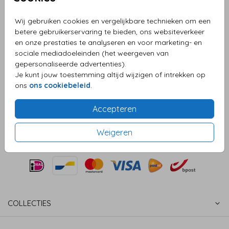
Aantal
x 25 zegels
Prijs:
€ 6,50
Wij gebruiken cookies en vergelijkbare technieken om een
betere gebruikerservaring te bieden, ons websiteverkeer
en onze prestaties te analyseren en voor marketing- en
sociale mediadoeleinden (het weergeven van
gepersonaliseerde advertenties).
OMSCHRIJVING
Je kunt jouw toestemming altijd wijzigen of intrekken op
Sluitzegels gestanst in de vorm van een gouden hart.
ons
ons cookiebeleid
.
Het hartje maakt deze sluitzegel helemaal af.
Prijs:
€ 6,50
Accepteren
per 25 zegels
Weigeren
COLLECTIES