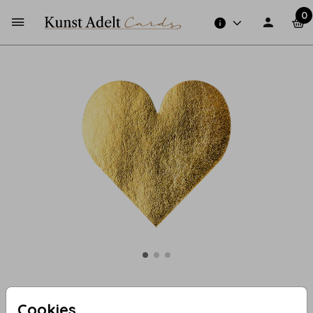
0
208 - Sluitzegel goudfolie hart
Cookies