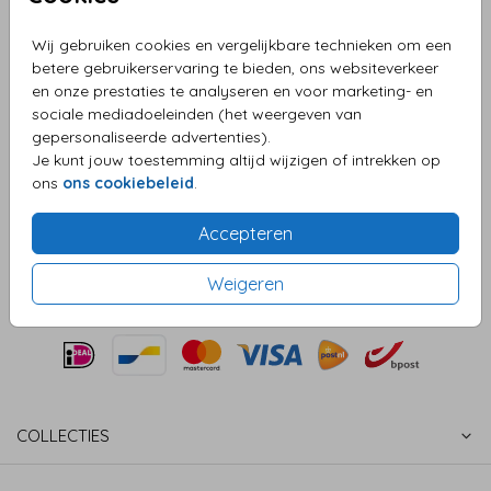
Aantal
x 25 strikjes
Prijs:
€ 6,95
Wij gebruiken cookies en vergelijkbare technieken om een
betere gebruikerservaring te bieden, ons websiteverkeer
en onze prestaties te analyseren en voor marketing- en
sociale mediadoeleinden (het weergeven van
gepersonaliseerde advertenties).
OMSCHRIJVING
Je kunt jouw toestemming altijd wijzigen of intrekken op
Mooie gouden strikjes met gemakkelijk plakstripje voor
ons
ons cookiebeleid
.
op een geboortekaart. In elk zakje zitten 25 strikjes
Prijs:
€ 6,95
Accepteren
per 25 strikjes
Weigeren
COLLECTIES