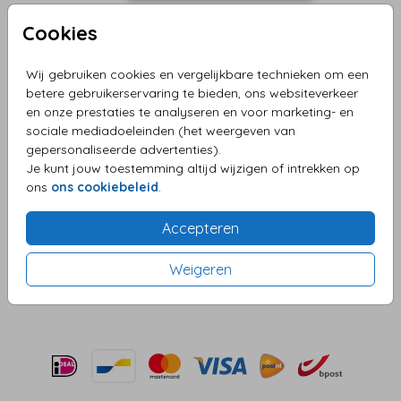
Cookies
Wij gebruiken cookies en vergelijkbare technieken om een
Zwart (recycled) 14 x 14
betere gebruikerservaring te bieden, ons websiteverkeer
en onze prestaties te analyseren en voor marketing- en
Aantal
x 1
Prijs:
€ 0,45
sociale mediadoeleinden (het weergeven van
gepersonaliseerde advertenties).
Je kunt jouw toestemming altijd wijzigen of intrekken op
ons
ons cookiebeleid
.
OMSCHRIJVING
Accepteren
zwart (recycled) 14 x 14
Prijs:
€ 0,45
Weigeren
per 1