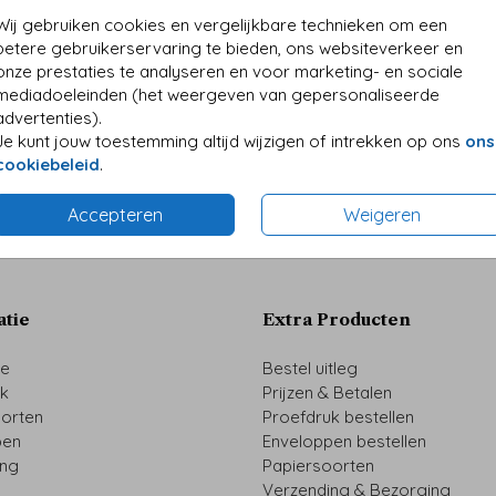
Wij gebruiken cookies en vergelijkbare technieken om een
betere gebruikerservaring te bieden, ons websiteverkeer en
onze prestaties te analyseren en voor marketing- en sociale
mediadoeleinden (het weergeven van gepersonaliseerde
advertenties).
Je kunt jouw toestemming altijd wijzigen of intrekken op ons
ons
cookiebeleid
.
Prijs:
€ 0,4
Accepteren
Weigeren
atie
Extra Producten
ze
Bestel uitleg
uk
Prijzen & Betalen
oorten
Proefdruk bestellen
pen
Enveloppen bestellen
ing
Papiersoorten
Verzending & Bezorging