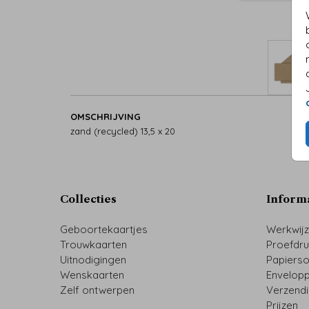
OMSCHRIJVING
zand (recycled) 13,5 x 20
Collecties
Inform
Geboortekaartjes
Werkwij
Trouwkaarten
Proefdr
Uitnodigingen
Papiers
Wenskaarten
Envelop
Zelf ontwerpen
Verzend
Prijzen