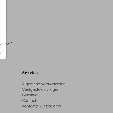
5
per 1
Service
Algemene voorwaarden
Veelgestelde vragen
Garantie
Contact
contact@kunstadelt.nl