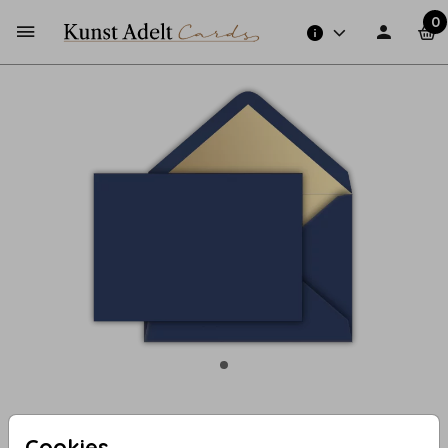
0
Donkerblauw met gouden inlay
Cookies