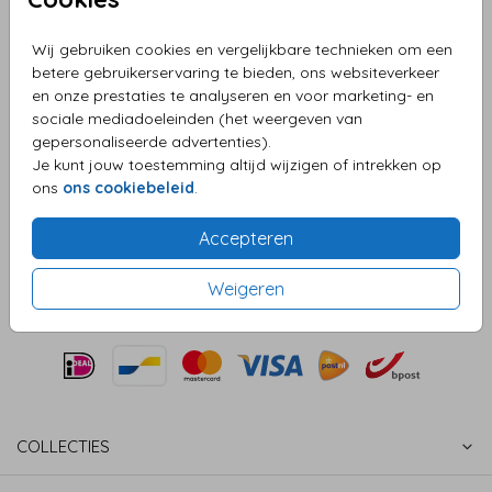
15 x 11
Wij gebruiken cookies en vergelijkbare technieken om een
betere gebruikerservaring te bieden, ons websiteverkeer
Aantal
x 1
Prijs:
€ 0,75
en onze prestaties te analyseren en voor marketing- en
sociale mediadoeleinden (het weergeven van
gepersonaliseerde advertenties).
Je kunt jouw toestemming altijd wijzigen of intrekken op
OMSCHRIJVING
ons
ons cookiebeleid
.
Donkerblauw met gouden inlay 15 x 11
Accepteren
Prijs:
€ 0,75
per 1
Weigeren
COLLECTIES