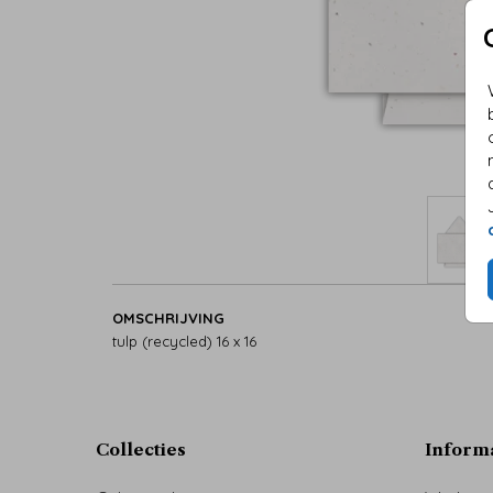
OMSCHRIJVING
tulp (recycled) 16 x 16
Collecties
Inform