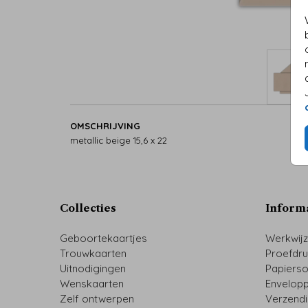
OMSCHRIJVING
metallic beige 15,6 x 22
Collecties
Inform
Geboortekaartjes
Werkwij
Trouwkaarten
Proefdr
Uitnodigingen
Papiers
Wenskaarten
Envelop
Zelf ontwerpen
Verzend