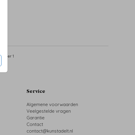
9
per 1
Service
Algemene voorwaarden
Veelgestelde vragen
Garantie
Contact
contact@kunstadelt.nl