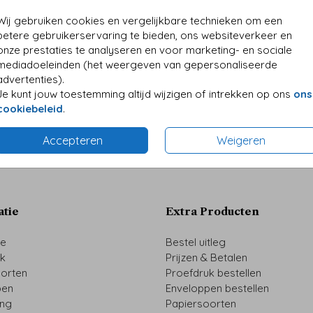
Wij gebruiken cookies en vergelijkbare technieken om een
betere gebruikerservaring te bieden, ons websiteverkeer en
onze prestaties te analyseren en voor marketing- en sociale
mediadoeleinden (het weergeven van gepersonaliseerde
advertenties).
Je kunt jouw toestemming altijd wijzigen of intrekken op ons
ons
cookiebeleid
.
Prijs:
€ 0,6
Accepteren
Weigeren
atie
Extra Producten
ze
Bestel uitleg
uk
Prijzen & Betalen
oorten
Proefdruk bestellen
pen
Enveloppen bestellen
ing
Papiersoorten