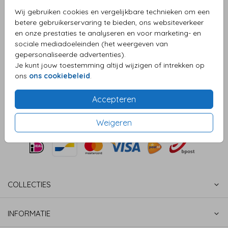
Aantal
x 1
Prijs:
€ 0,45
Wij gebruiken cookies en vergelijkbare technieken om een
betere gebruikerservaring te bieden, ons websiteverkeer
en onze prestaties te analyseren en voor marketing- en
sociale mediadoeleinden (het weergeven van
gepersonaliseerde advertenties).
OMSCHRIJVING
Je kunt jouw toestemming altijd wijzigen of intrekken op
denim (recycled) 12 x 18
ons
ons cookiebeleid
.
Prijs:
€ 0,45
per 1
Accepteren
Weigeren
COLLECTIES
INFORMATIE