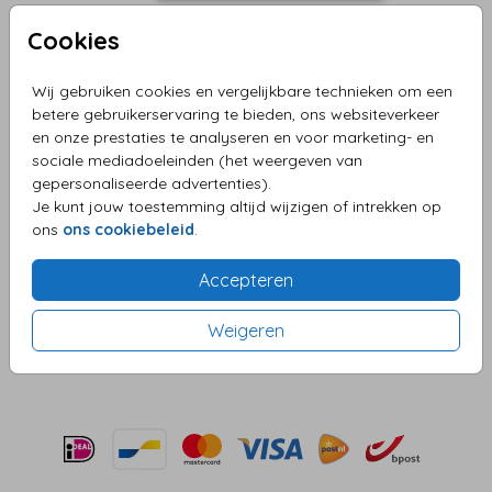
Cookies
Wij gebruiken cookies en vergelijkbare technieken om een
Berry 12 x 12
betere gebruikerservaring te bieden, ons websiteverkeer
en onze prestaties te analyseren en voor marketing- en
Aantal
x 1
Prijs:
€ 0,45
sociale mediadoeleinden (het weergeven van
gepersonaliseerde advertenties).
Je kunt jouw toestemming altijd wijzigen of intrekken op
ons
ons cookiebeleid
.
OMSCHRIJVING
Accepteren
berry 12 x 12
Prijs:
€ 0,45
Weigeren
per 1