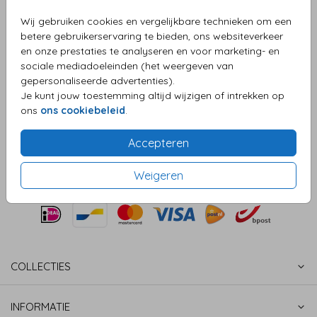
Wij gebruiken cookies en vergelijkbare technieken om een
Aantal
x 1
Prijs:
€ 0,50
betere gebruikerservaring te bieden, ons websiteverkeer
en onze prestaties te analyseren en voor marketing- en
sociale mediadoeleinden (het weergeven van
gepersonaliseerde advertenties).
OMSCHRIJVING
Je kunt jouw toestemming altijd wijzigen of intrekken op
zand (recycled) 15,6 x 22
ons
ons cookiebeleid
.
Prijs:
€ 0,50
per 1
Accepteren
Weigeren
COLLECTIES
INFORMATIE