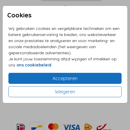
Cookies
Wit Met Goudfolie Stippen 14 X
Wij gebruiken cookies en vergelijkbare technieken om een
14
betere gebruikerservaring te bieden, ons websiteverkeer
en onze prestaties te analyseren en voor marketing- en
sociale mediadoeleinden (het weergeven van
Aantal
x 1
Prijs:
€ 0,75
gepersonaliseerde advertenties).
Je kunt jouw toestemming altijd wijzigen of intrekken op
ons
ons cookiebeleid
.
OMSCHRIJVING
Accepteren
wit met goudfolie stippen 14 x 14
Weigeren
Prijs:
€ 0,75
per 1