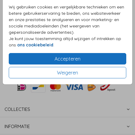
Aantal
x 1
Prijs:
€ 0,75
Wij gebruiken cookies en vergelijkbare technieken om een
betere gebruikerservaring te bieden, ons websiteverkeer
en onze prestaties te analyseren en voor marketing- en
sociale mediadoeleinden (het weergeven van
gepersonaliseerde advertenties).
OMSCHRIJVING
Je kunt jouw toestemming altijd wijzigen of intrekken op
Wit met gouden inlay 12 X 18
ons
ons cookiebeleid
.
Prijs:
€ 0,75
per 1
Accepteren
Weigeren
COLLECTIES
INFORMATIE