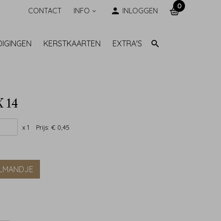
0
CONTACT
INFO
INLOGGEN
DIGINGEN
KERSTKAARTEN
EXTRA'S
X 14
x 1
Prijs:
€ 0,45
ELMANDJE