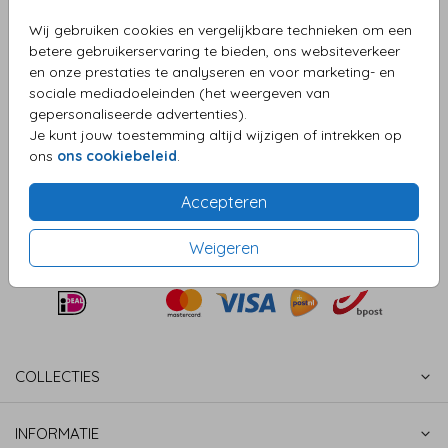
Wij gebruiken cookies en vergelijkbare technieken om een
Aantal
x 1
Prijs:
€ 0,50
betere gebruikerservaring te bieden, ons websiteverkeer
en onze prestaties te analyseren en voor marketing- en
sociale mediadoeleinden (het weergeven van
gepersonaliseerde advertenties).
OMSCHRIJVING
Je kunt jouw toestemming altijd wijzigen of intrekken op
olijfgroen 15 x 22
ons
ons cookiebeleid
.
Prijs:
€ 0,50
per 1
Accepteren
Weigeren
COLLECTIES
INFORMATIE