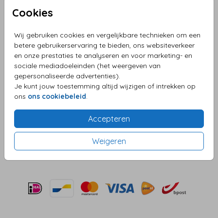
Cookies
Wij gebruiken cookies en vergelijkbare technieken om een
Olijfgroen 14 X 14
betere gebruikerservaring te bieden, ons websiteverkeer
en onze prestaties te analyseren en voor marketing- en
Helaas is dit product tijdelijk uitverkocht!
sociale mediadoeleinden (het weergeven van
gepersonaliseerde advertenties).
Heb je vragen? Neem dan contact met ons op.
Je kunt jouw toestemming altijd wijzigen of intrekken op
ons
ons cookiebeleid
.
OMSCHRIJVING
olijfgroen 14 x 14
Accepteren
Prijs:
€ 0,45
per 1
Weigeren