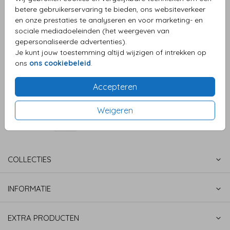
betere gebruikerservaring te bieden, ons websiteverkeer
en onze prestaties te analyseren en voor marketing- en
sociale mediadoeleinden (het weergeven van
OMSCHRIJVING
gepersonaliseerde advertenties).
oudroze 22 x 11
Je kunt jouw toestemming altijd wijzigen of intrekken op
ons
ons cookiebeleid
.
Prijs:
€ 0,45
per 1
Accepteren
Weigeren
COLLECTIES
INFORMATIE
EXTRA PRODUCTEN