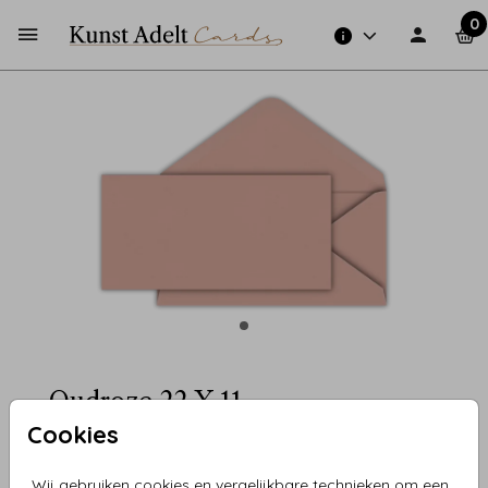
0
Oudroze 22 X 11
Cookies
Aantal
x 1
Prijs:
€ 0,45
Wij gebruiken cookies en vergelijkbare technieken om een