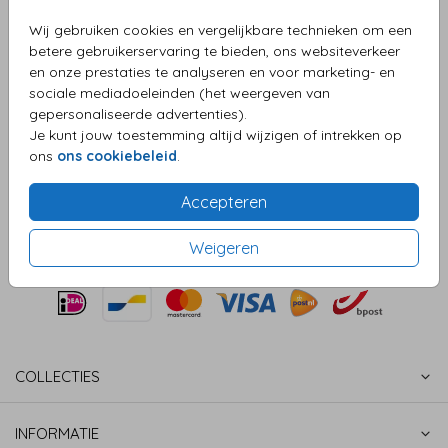
Wij gebruiken cookies en vergelijkbare technieken om een
Aantal
x 1
Prijs:
€ 0,69
betere gebruikerservaring te bieden, ons websiteverkeer
en onze prestaties te analyseren en voor marketing- en
sociale mediadoeleinden (het weergeven van
gepersonaliseerde advertenties).
OMSCHRIJVING
Je kunt jouw toestemming altijd wijzigen of intrekken op
metallic rood 15,6 x 22
ons
ons cookiebeleid
.
Prijs:
€ 0,69
per 1
Accepteren
Weigeren
COLLECTIES
INFORMATIE