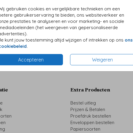
Wij gebruiken cookies en vergelijkbare technieken om een
betere gebruikerservaring te bieden, ons websiteverkeer en
onze prestaties te analyseren en voor marketing- en sociale
mediadoeleinden (het weergeven van gepersonaliseerde
advertenties).
Je kunt jouw toestemming altijd wijzigen of intrekken op ons
ons
cookiebeleid
.
Prijs:
€ 0,6
Accepteren
Weigeren
atie
Extra Producten
ze
Bestel uitleg
uk
Prijzen & Betalen
oorten
Proefdruk bestellen
pen
Enveloppen bestellen
ing
Papiersoorten