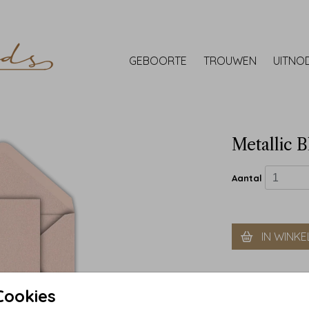
GEBOORTE
TROUWEN
UITNO
Metallic B
Aantal
IN WINK
Cookies