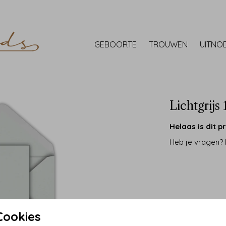
GEBOORTE
TROUWEN
UITNO
Lichtgrijs 
Helaas is dit pr
Heb je vragen?
Cookies