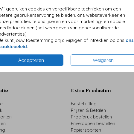
Wij gebruiken cookies en vergelijkbare technieken om een
betere gebruikerservaring te bieden, ons websiteverkeer en
onze prestaties te analyseren en voor marketing- en sociale
mediadoeleinden (het weergeven van gepersonaliseerde
advertenties).
Je kunt jouw toestemming altijd wijzigen of intrekken op ons
ons
cookiebeleid
.
Prijs:
€ 0,4
Accepteren
Weigeren
atie
Extra Producten
ze
Bestel uitleg
uk
Prijzen & Betalen
oorten
Proefdruk bestellen
pen
Enveloppen bestellen
ing
Papiersoorten