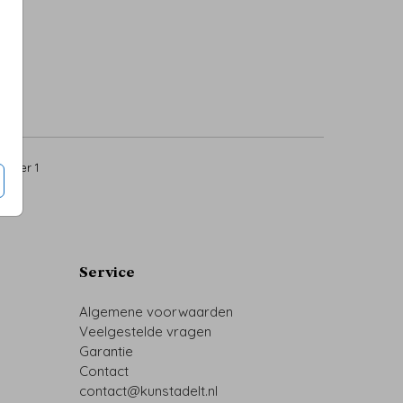
1
per 1
Service
Algemene voorwaarden
Veelgestelde vragen
Garantie
Contact
contact@kunstadelt.nl