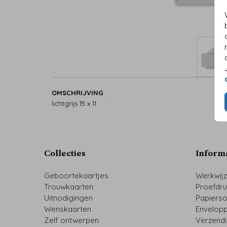
OMSCHRIJVING
lichtgrijs 15 x 11
Collecties
Inform
Geboortekaartjes
Werkwij
Trouwkaarten
Proefdr
Uitnodigingen
Papiers
Wenskaarten
Envelop
Zelf ontwerpen
Verzend