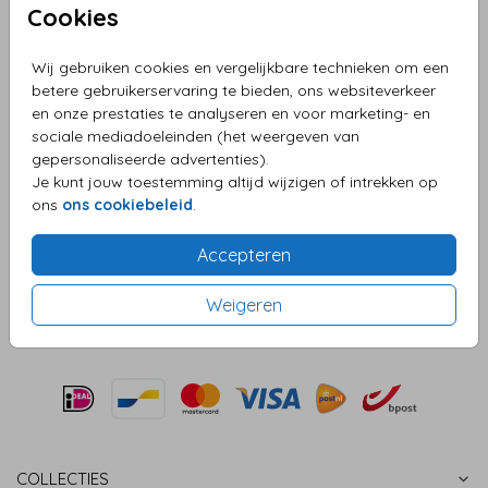
Cookies
Lichtgrijs 12,5 X 14
Wij gebruiken cookies en vergelijkbare technieken om een
betere gebruikerservaring te bieden, ons websiteverkeer
Aantal
x 1
Prijs:
€ 0,45
en onze prestaties te analyseren en voor marketing- en
sociale mediadoeleinden (het weergeven van
gepersonaliseerde advertenties).
Je kunt jouw toestemming altijd wijzigen of intrekken op
ons
ons cookiebeleid
.
OMSCHRIJVING
lichtgrijs 12,5 x 14
Accepteren
Prijs:
€ 0,45
per 1
Weigeren
COLLECTIES