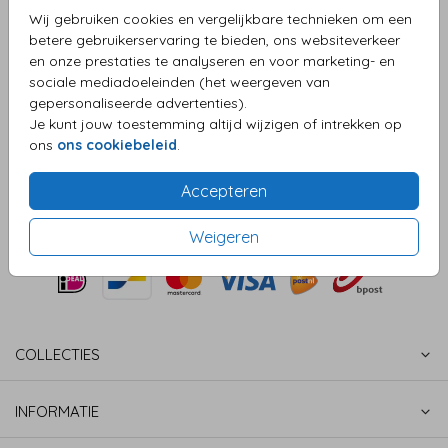
Wij gebruiken cookies en vergelijkbare technieken om een
Helaas is dit product tijdelijk uitverkocht!
betere gebruikerservaring te bieden, ons websiteverkeer
Heb je vragen? Neem dan contact met ons op.
en onze prestaties te analyseren en voor marketing- en
sociale mediadoeleinden (het weergeven van
gepersonaliseerde advertenties).
OMSCHRIJVING
Je kunt jouw toestemming altijd wijzigen of intrekken op
lichtblauw 15 x 11
ons
ons cookiebeleid
.
Prijs:
€ 0,45
per 1
Accepteren
Weigeren
COLLECTIES
INFORMATIE