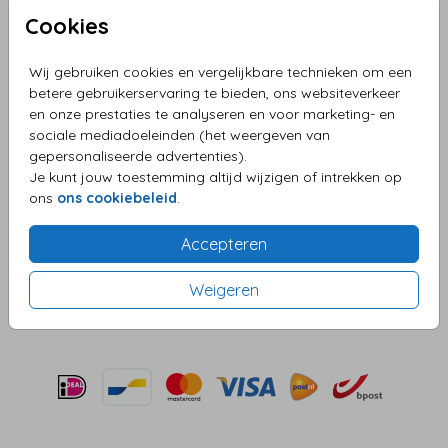
Cookies
Wij gebruiken cookies en vergelijkbare technieken om een
Lichtgrijs 14 X 14
betere gebruikerservaring te bieden, ons websiteverkeer
en onze prestaties te analyseren en voor marketing- en
Helaas is dit product tijdelijk uitverkocht!
sociale mediadoeleinden (het weergeven van
gepersonaliseerde advertenties).
Heb je vragen? Neem dan contact met ons op.
Je kunt jouw toestemming altijd wijzigen of intrekken op
ons
ons cookiebeleid
.
OMSCHRIJVING
lichtgrijs 14 x 14
Accepteren
Prijs:
€ 0,45
per 1
Weigeren