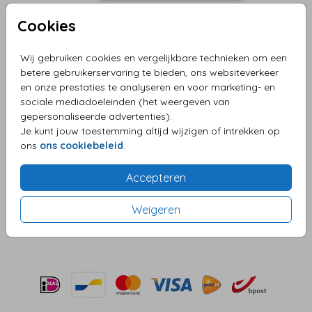
Cookies
Wij gebruiken cookies en vergelijkbare technieken om een
Lichtblauw 12 X 12
betere gebruikerservaring te bieden, ons websiteverkeer
en onze prestaties te analyseren en voor marketing- en
Aantal
x 1
Prijs:
€ 0,45
sociale mediadoeleinden (het weergeven van
gepersonaliseerde advertenties).
Je kunt jouw toestemming altijd wijzigen of intrekken op
ons
ons cookiebeleid
.
OMSCHRIJVING
Accepteren
lichtblauw 12 x 12
Prijs:
€ 0,45
Weigeren
per 1