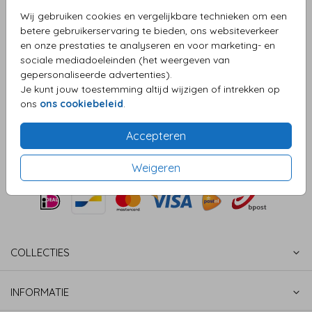
Aantal
x 1
Prijs:
€ 0,45
Wij gebruiken cookies en vergelijkbare technieken om een
betere gebruikerservaring te bieden, ons websiteverkeer
en onze prestaties te analyseren en voor marketing- en
sociale mediadoeleinden (het weergeven van
gepersonaliseerde advertenties).
OMSCHRIJVING
Je kunt jouw toestemming altijd wijzigen of intrekken op
kraft (recycled) 12 x 18
ons
ons cookiebeleid
.
Prijs:
€ 0,45
per 1
Accepteren
Weigeren
COLLECTIES
INFORMATIE