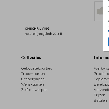
OMSCHRIJVING
naturel (recycled) 22 x 11
Collecties
Inform
Geboortekaartjes
Werkwij
Trouwkaarten
Proefdr
Uitnodigingen
Papiers
Wenskaarten
Envelop
Zelf ontwerpen
Verzend
Prijzen
Betalen