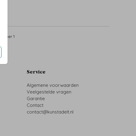
5
per 1
Service
Algemene voorwaarden
Veelgestelde vragen
Garantie
Contact
contact@kunstadelt.nl