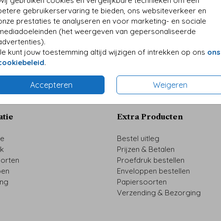
Wij gebruiken cookies en vergelijkbare technieken om een
betere gebruikerservaring te bieden, ons websiteverkeer en
onze prestaties te analyseren en voor marketing- en sociale
mediadoeleinden (het weergeven van gepersonaliseerde
advertenties).
Je kunt jouw toestemming altijd wijzigen of intrekken op ons
ons
Prijs:
€ 0,4
cookiebeleid
.
Accepteren
Weigeren
atie
Extra Producten
ze
Bestel uitleg
uk
Prijzen & Betalen
oorten
Proefdruk bestellen
pen
Enveloppen bestellen
ing
Papiersoorten
Verzending & Bezorging