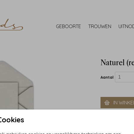
GEBOORTE
TROUWEN
UITNO
Naturel (r
Aantal
IN WINK
Cookies