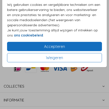
Wij gebruiken cookies en vergelijkbare technieken om een
Helaas is dit product tijdelijk uitverkocht!
betere gebruikerservaring te bieden, ons websiteverkeer
Heb je vragen? Neem dan contact met ons op.
en onze prestaties te analyseren en voor marketing- en
sociale mediadoeleinden (het weergeven van
gepersonaliseerde advertenties).
OMSCHRIJVING
Je kunt jouw toestemming altijd wijzigen of intrekken op
naturel (recycled) 15,6 x 22
ons
ons cookiebeleid
.
Prijs:
€ 0,50
per 1
Accepteren
Weigeren
COLLECTIES
INFORMATIE