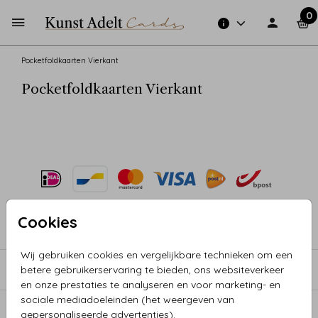
0
Pocketfoldkaarten Vierkant
Pocketfoldkaarten Vierkant
Cookies
COLLECTIES
Wij gebruiken cookies en vergelijkbare technieken om een
betere gebruikerservaring te bieden, ons websiteverkeer
INFORMATIE
en onze prestaties te analyseren en voor marketing- en
sociale mediadoeleinden (het weergeven van
EXTRA PRODUCTEN
gepersonaliseerde advertenties).