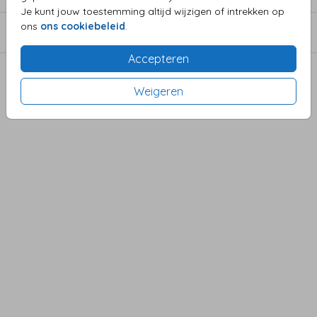
Je kunt jouw toestemming altijd wijzigen of intrekken op
ons
ons cookiebeleid
.
SERVICE
Accepteren
Weigeren
Privacy statement
©2022 Kunst Adelt