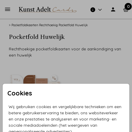
0
>
Pocketfoldkaarten Rechthoekig
Pocketfold Huwelijk
Pocketfold Huwelijk
Rechthoekige pocketfoldkaarten voor de aankondiging van
een huwelijk
Cookies
Wij gebruiken cookies en vergelijkbare technieken om een
betere gebruikerservaring te bieden, ons websiteverkeer
en onze prestaties te analyseren en voor marketing- en
POCKETFOLD SET
sociale mediadoeleinden (het weergeven van
gepersonaliseerde advertenties).