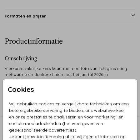
Formaten en prijzen
Productinformatie
Omschrijving
Vierkante zakelijke kerstkaart met een foto van lichtglinstering
met warme en donkere tinten met het jaartal 2026 in
goudfolie.
Cookies
Collectie
Wij gebruiken cookies en vergelijkbare technieken om een
Kerstkaarten Zakelijk
betere gebruikerservaring te bieden, ons websiteverkeer
en onze prestaties te analyseren en voor marketing- en
sociale mediadoeleinden (het weergeven van
Aanbevolen
gepersonaliseerde advertenties).
Je kunt jouw toestemming altijd wijzigen of intrekken op