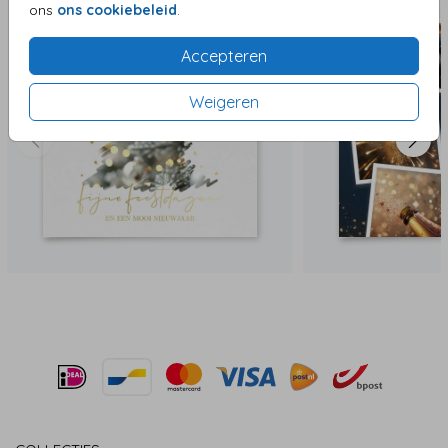
ons
ons cookiebeleid
.
Accepteren
Weigeren