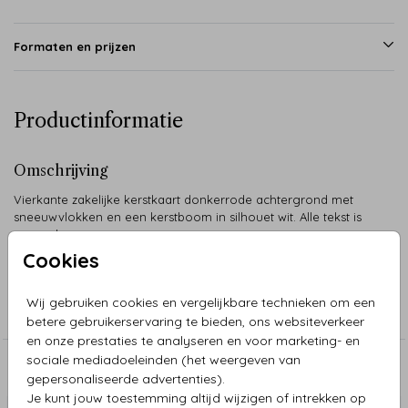
Formaten en prijzen
Productinformatie
Omschrijving
Vierkante zakelijke kerstkaart donkerrode achtergrond met
sneeuwvlokken en een kerstboom in silhouet wit. Alle tekst is
aanpasbaar.
Cookies
Collectie
Wij gebruiken cookies en vergelijkbare technieken om een
Kerstkaarten Zakelijk
betere gebruikerservaring te bieden, ons websiteverkeer
en onze prestaties te analyseren en voor marketing- en
sociale mediadoeleinden (het weergeven van
Aanbevolen
gepersonaliseerde advertenties).
Je kunt jouw toestemming altijd wijzigen of intrekken op