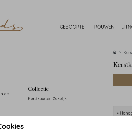
GEBOORTE
TROUWEN
UIT
Kers
Kerstk
Collectie
en de
Kerstkaarten Zakelijk
• Handg
• 90 ja
Cookies
• Desi