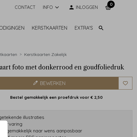
0
CONTACT
INFO
INLOGGEN
NODIGINGEN
KERSTKAARTEN
EXTRA'S
tkaarten
Kerstkaarten Zakelijk
aart foto met donkerrood en goudfoliedruk
BEWERKEN
Bestel gemakkelijk een proefdruk voor
€ 2,50
etekende illustraties
ar ervaring
gns gemakkelijk naar wens aanpasbaar