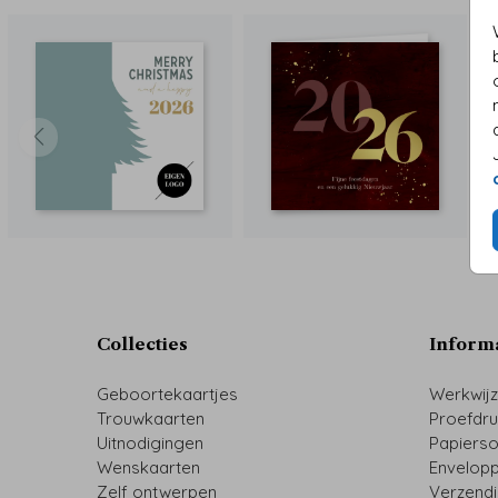
Collecties
Inform
Geboortekaartjes
Werkwij
Trouwkaarten
Proefdr
Uitnodigingen
Papiers
Wenskaarten
Envelop
Zelf ontwerpen
Verzend