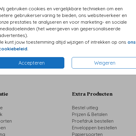
• Kwali
• Folie
Wij gebruiken cookies en vergelijkbare technieken om een
• Perso
betere gebruikerservaring te bieden, ons websiteverkeer en
onze prestaties te analyseren en voor marketing- en sociale
mediadoeleinden (het weergeven van gepersonaliseerde
advertenties).
Je kunt jouw toestemming altijd wijzigen of intrekken op ons
ons
Formaten 
cookiebeleid
.
Accepteren
Weigeren
atie
Extra Producten
ze
Bestel uitleg
uk
Prijzen & Betalen
oorten
Proefdruk bestellen
pen
Enveloppen bestellen
ing
Papiersoorten